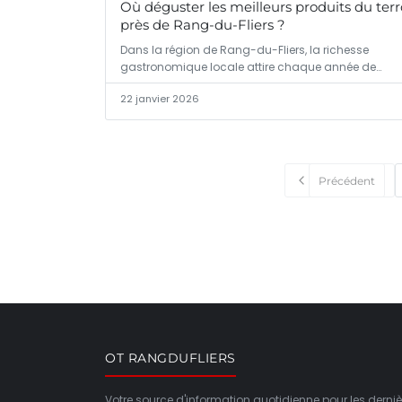
Où déguster les meilleurs produits du terr
près de Rang-du-Fliers ?
Dans la région de Rang-du-Fliers, la richesse
gastronomique locale attire chaque année de
nombreux…
22 janvier 2026
Précédent
OT RANGDUFLIERS
Votre source d'information quotidienne pour les derniè