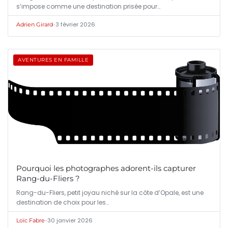
s’impose comme une destination prisée pour…
•
3 février 2026
Adrien Girard
AVENTURES EN FAMILLE
Pourquoi les photographes adorent-ils capturer
Rang-du-Fliers ?
Rang-du-Fliers, petit joyau niché sur la côte d’Opale, est une
destination de choix pour les…
•
30 janvier 2026
Loïc Fabre