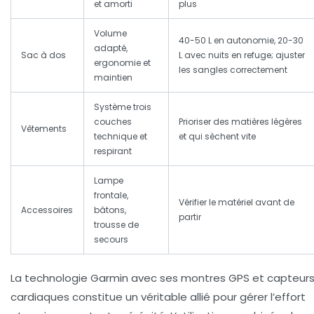
et amorti
plus
Volume
40-50 L en autonomie, 20-30
adapté,
Sac à dos
L avec nuits en refuge; ajuster
ergonomie et
les sangles correctement
maintien
Système trois
couches
Prioriser des matières légères
Vêtements
technique et
et qui sèchent vite
respirant
Lampe
frontale,
Vérifier le matériel avant de
Accessoires
bâtons,
partir
trousse de
secours
La technologie Garmin avec ses montres GPS et capteur
cardiaques constitue un véritable allié pour gérer l’effort