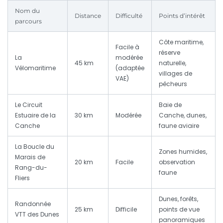
Nom du
Distance
Difficulté
Points d’intérêt
parcours
Côte maritime,
Facile à
réserve
La
modérée
45 km
naturelle,
Vélomaritime
(adaptée
villages de
VAE)
pêcheurs
Le Circuit
Baie de
Estuaire de la
30 km
Modérée
Canche, dunes,
Canche
faune aviaire
La Boucle du
Zones humides,
Marais de
20 km
Facile
observation
Rang-du-
faune
Fliers
Dunes, forêts,
Randonnée
25 km
Difficile
points de vue
VTT des Dunes
panoramiques