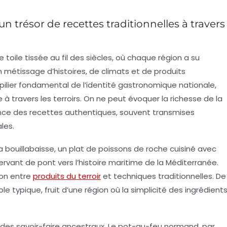
un trésor de recettes traditionnelles à travers
 toile tissée au fil des siècles, où chaque région a su
n métissage d’histoires, de climats et de produits
 pilier fondamental de l’identité gastronomique nationale,
 à travers les terroirs. On ne peut évoquer la richesse de la
ance des recettes authentiques, souvent transmises
les.
sa
bouillabaisse
, un plat de poissons de roche cuisiné avec
ervant de pont vers l’histoire maritime de la Méditerranée.
ion entre
produits du terroir
et techniques traditionnelles. De
e typique, fruit d’une région où la simplicité des ingrédient
t des savoir-faire ancestraux. Le pot-au-feu normand, par