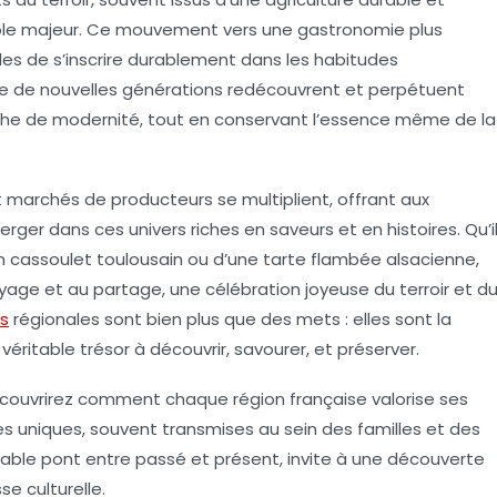
rôle majeur. Ce mouvement vers une gastronomie plus
es de s’inscrire durablement dans les habitudes
ue de nouvelles générations redécouvrent et perpétuent
uche de modernité, tout en conservant l’essence même de la
t marchés de producteurs se multiplient, offrant aux
erger dans ces univers riches en saveurs et en histoires. Qu’i
’un cassoulet toulousain ou d’une tarte flambée alsacienne,
oyage et au partage, une célébration joyeuse du terroir et d
es
régionales sont bien plus que des mets : elles sont la
éritable trésor à découvrir, savourer, et préserver.
écouvrirez comment chaque région française valorise ses
es uniques, souvent transmises au sein des familles et des
able pont entre passé et présent, invite à une découverte
se culturelle.