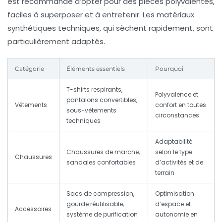
est recommandé d’opter pour des pièces polyvalentes,
faciles à superposer et à entretenir. Les matériaux
synthétiques techniques, qui sèchent rapidement, sont
particulièrement adaptés.
Catégorie
Éléments essentiels
Pourquoi
T-shirts respirants,
Polyvalence et
pantalons convertibles,
Vêtements
confort en toutes
sous-vêtements
circonstances
techniques
Adaptabilité
Chaussures de marche,
selon le type
Chaussures
sandales confortables
d’activités et de
terrain
Sacs de compression,
Optimisation
gourde réutilisable,
d’espace et
Accessoires
système de purification
autonomie en