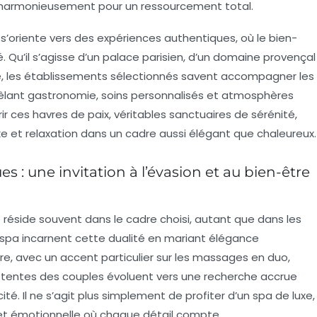
harmonieusement pour un ressourcement total.
s’oriente vers des expériences authentiques, où le bien-
 Qu’il s’agisse d’un palace parisien, d’un domaine provençal
e, les établissements sélectionnés savent accompagner les
lant gastronomie, soins personnalisés et atmosphères
r ces havres de paix, véritables sanctuaires de sérénité,
uxe et relaxation dans un cadre aussi élégant que chaleureux.
s : une invitation à l’évasion et au bien-être
réside souvent dans le cadre choisi, autant que dans les
 spa incarnent cette dualité en mariant élégance
re, avec un accent particulier sur les massages en duo,
es attentes des couples évoluent vers une recherche accrue
ité. Il ne s’agit plus simplement de profiter d’un spa de luxe,
 et émotionnelle où chaque détail compte.