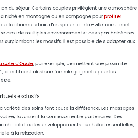
on du séjour. Certains couples privilégient une atmosphère
n spa niché en montagne ou en campagne pour
profiter
pour le charme urbain d’un spa en centre-ville, combinant
offre ainsi de multiples environnements : des spas balnéaires
s surplombant les massifs, il est possible de s’adapter aux
la côte d’Opale
, par exemple, permettent une proximité
é, constituant ainsi une formule gagnante pour les
être.
ituels exclusifs
la variété des soins font toute la différence. Les massages
vative, favorisent la connexion entre partenaires. Des
u chocolat ou les enveloppements aux huiles essentielles,
lle à la relaxation.