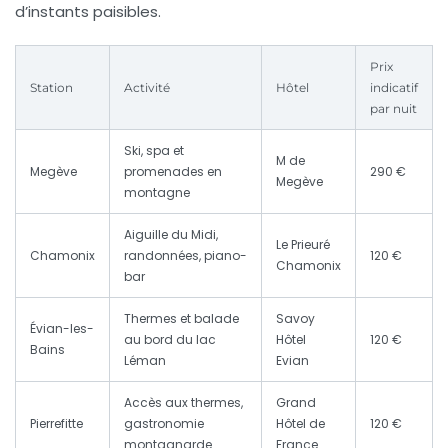
d’instants paisibles.
Prix
Station
Activité
Hôtel
indicatif
par nuit
Ski, spa et
M de
Megève
promenades en
290 €
Megève
montagne
Aiguille du Midi,
Le Prieuré
Chamonix
randonnées, piano-
120 €
Chamonix
bar
Thermes et balade
Savoy
Évian-les-
au bord du lac
Hôtel
120 €
Bains
Léman
Evian
Accès aux thermes,
Grand
Pierrefitte
gastronomie
Hôtel de
120 €
montagnarde
France